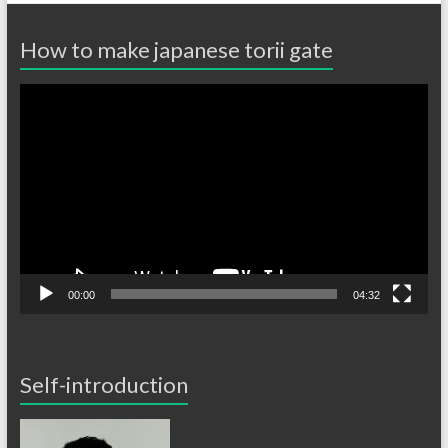
How to make japanese torii gate
動
画
プ
レ
ー
ヤ
ー
00:00
04:32
Self-introduction