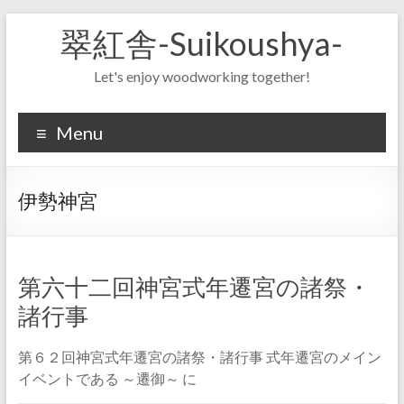
Skip
翠紅舎-Suikoushya-
to
content
Let's enjoy woodworking together!
Menu
伊勢神宮
第六十二回神宮式年遷宮の諸祭・
諸行事
第６２回神宮式年遷宮の諸祭・諸行事 式年遷宮のメイン
イベントである ～遷御～ に