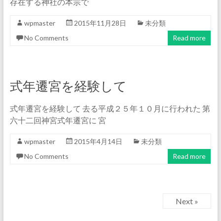
存在する神社の本宗で
wpmaster
2015年11月28日
未分類
No Comments
Read more
式年遷宮を経験して
式年遷宮を経験して 去る平成２５年１０月に行われた 第
六十二回神宮式年遷宮に 宮
wpmaster
2015年4月14日
未分類
No Comments
Read more
Next »