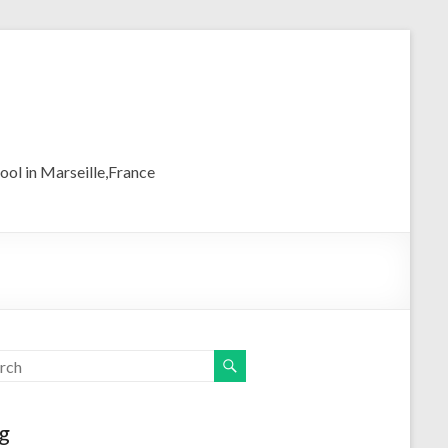
ool in Marseille,France
g