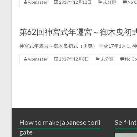
wpmaster
2017年12月12日
未分類
No 
第62回神宮式年遷宮～御木曳初
神宮式年遷宮～御木曳初式（川曳） 平成17年1月に 
wpmaster
2017年12月8日
未分類
No C
How to make japanese torii
Self-in
gate