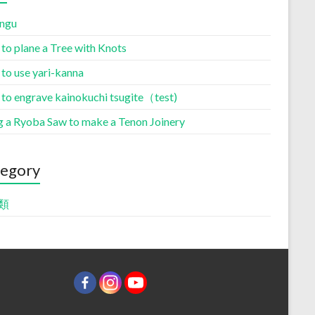
ingu
to plane a Tree with Knots
to use yari-kanna
to engrave kainokuchi tsugite（test)
g a Ryoba Saw to make a Tenon Joinery
egory
類