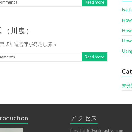
Comments
Read more
Ise J
How 
式（川曳）
How 
How 
神宮式年造営庁が発足し 粛々
Usin
omments
Read more
Cat
未分
troduction
アクセス
E-mail: info@suikoushya.com