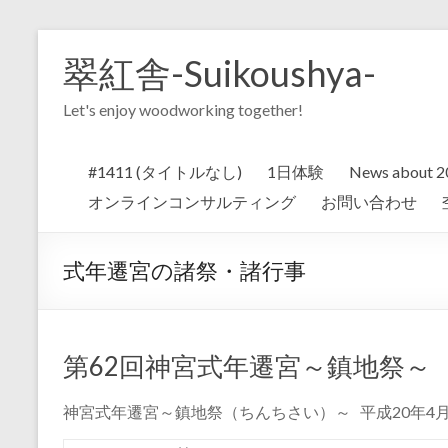
Skip
to
翠紅舎-Suikoushya-
content
Let's enjoy woodworking together!
#1411 (タイトルなし)
1日体験
News about 20
オンラインコンサルティング
お問い合わせ
式年遷宮の諸祭・諸行事
第62回神宮式年遷宮～鎮地祭～
神宮式年遷宮～鎮地祭（ちんちさい）～ 平成20年4月2