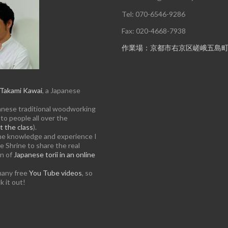
Tel: 070-6546-9286
Fax: 020-4668-7938
作業場：京都市右京区嵯峨五島
Takami Kawai
, a Japanese
anese traditional woodworking
to people all over the
 the class
).
the knowledge and experience I
e Shrine to share the real
on of
Japanese torii in an online
many free
You Tube videos
, so
k it out!