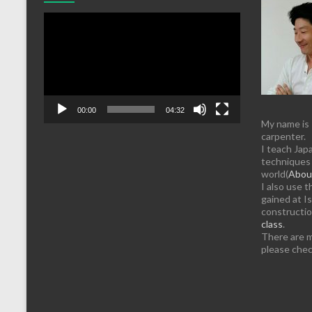
動
画
プ
レ
ー
ヤ
ー
00:00
04:32
My name is
carpenter.
I teach Jap
techniques 
world(
About
I also use 
gained at Is
constructi
class
.
There are 
please chec