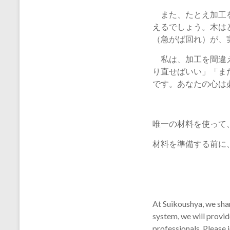
また、たとえ加工を
えるでしょう。木は
（急がば回れ）が、
私は、加工を間違え
り直せばいい」「ま
です。あなたの心は
唯一の材料を使って
材料を準備する前に
At Suikoushya, we shar
system, we will provid
professionals. Please j