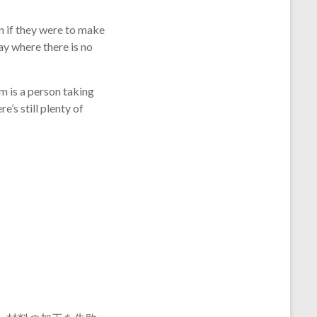
en if they were to make
ay where there is no
m is a person taking
e’s still plenty of