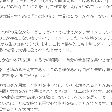
は減りましたが、それでもやはり間違えることはあるものです
ちはどの様なことに気を付けて作業を行えば良いのでしょうか
力減らすために「この材料は、世界に１つしか存在しない」
つずつ見ながら、どこでどのように使うかをデザインしてい
つしか存在しない物ですので、イメージしたその材料を失って
1から生み出さなくなります。これは精神的にも非常にダメー
死の覚悟で大切に扱うべきだと考えます。
しかない材料を加工するその瞬間に、自分の全意識を集中させ
を引き締める考え方であり、この意識があれば自然と失敗は減
、材料を大切に扱いましょう。
様自身が用意した材料を使ってほしいと依頼されることがあ
時間と労力をかけて手にされたまさに唯一無二の材料です。お
アや建築に対する想いを無駄にしないようベストを尽くしまし
でいれば、どんな時でも平常心で材料を扱うことができます。1
工することが大切です。