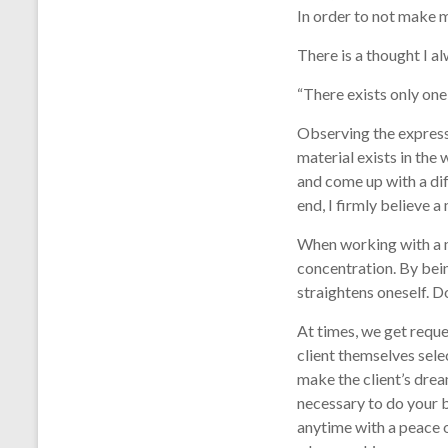
In order to not make 
There is a thought I a
“There exists only one 
Observing the expressi
material exists in the 
and come up with a dif
end, I firmly believe 
When working with a ma
concentration. By bein
straightens oneself. D
At times, we get reque
client themselves selec
make the client’s dream
necessary to do your b
anytime with a peace o