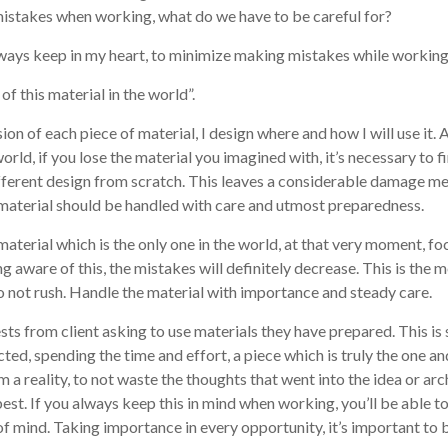
mistakes when working, what do we have to be careful for?
lways keep in my heart, to minimize making mistakes while working
of this material in the world”.
on of each piece of material, I design where and how I will use it. 
world, if you lose the material you imagined with, it’s necessary to f
ferent design from scratch. This leaves a considerable damage ment
a material should be handled with care and utmost preparedness.
terial which is the only one in the world, at that very moment, foc
g aware of this, the mistakes will definitely decrease. This is the 
o not rush. Handle the material with importance and steady care.
sts from client asking to use materials they have prepared. This i
ted, spending the time and effort, a piece which is truly the one an
 a reality, to not waste the thoughts that went into the idea or arch
est. If you always keep this in mind when working, you’ll be able t
f mind. Taking importance in every opportunity, it’s important to