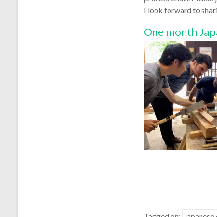
I look forward to sha
One month Jap
Tagged on:
japanese 