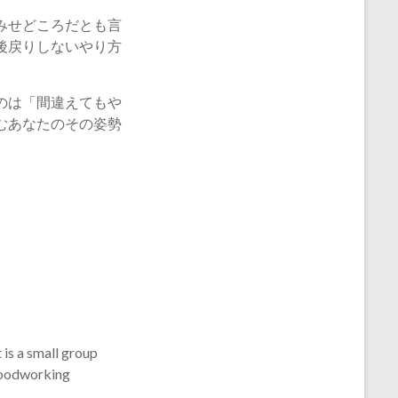
みせどころだとも言
後戻りしないやり方
のは「間違えてもや
むあなたのその姿勢
 is a small group
 woodworking