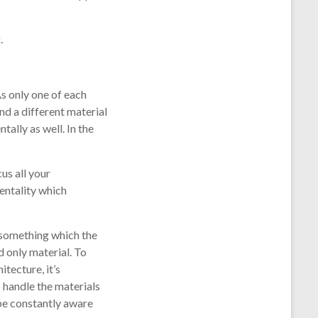
.
As only one of each
ind a different material
ally as well. In the
us all your
mentality which
s something which the
d only material. To
itecture, it’s
o handle the materials
 be constantly aware