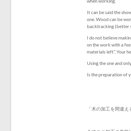
when working.
It can be said the sho
one. Wood can be worke
backtracking (better sa
I do not believe makin
on the work with a feel
materials left”. Your 
Using the one and only
Is the preparation of 
「木の加工を間違え