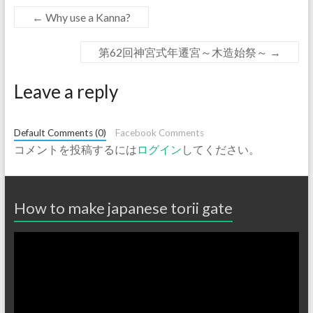
←
Why use a Kanna?
第62回神宮式年遷宮～木造始祭～
→
Leave a reply
Default Comments (0)
Facebook Comments
コメントを投稿するには
ログイン
してください。
How to make japanese torii gate
動
画
プ
レ
ー
ヤ
ー