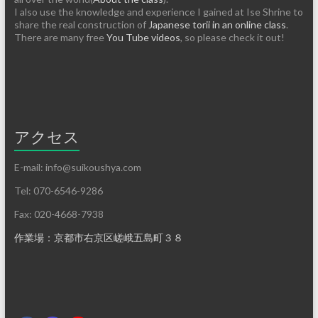
I also use the knowledge and experience I gained at Ise Shrine to
share the real construction of
Japanese torii in an online class
.
There are many free
You Tube videos
, so please check it out!
アクセス
E-mail: info@suikoushya.com
Tel: 070-6546-9286
Fax: 020-4668-7938
作業場：京都市右京区嵯峨五島町３８