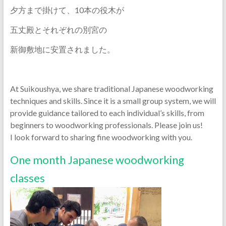
夕方まで掛けて、10本の役木が
五丈殿とそれぞれの別宮の
新御敷地に安置されました。
At Suikoushya, we share traditional Japanese woodworking
techniques and skills. Since it is a small group system, we will
provide guidance tailored to each individual’s skills, from
beginners to woodworking professionals. Please join us!
I look forward to sharing fine woodworking with you.
One month Japanese woodworking
classes