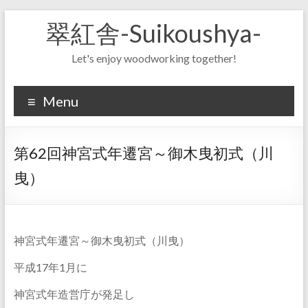
Skip
翠紅舎-Suikoushya-
to
content
Let's enjoy woodworking together!
Menu
第62回神宮式年遷宮～御木曳初式（川
曳）
神宮式年遷宮～御木曳初式（川曳）
平成17年1月に
神宮式年造営庁が発足し