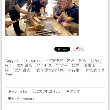
Tagged on:
ise shrine
伊勢神宮、内宮、外宮、おかげ
横丁、式年遷宮、アクセス、ツアー、観光、御朱印
帳
式年遷宮
式年遷宮の諸祭・諸行事
神宮式年造
営庁
wpmaster
2017年12月8日
未分類
No Comments